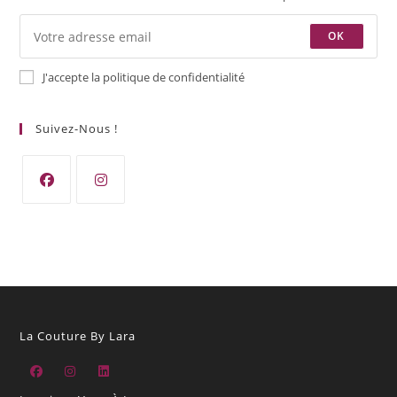
OK
J'accepte la politique de confidentialité
Suivez-Nous !
S’ouvre
S’ouvre
dans
dans
un
un
nouvel
nouvel
onglet
onglet
La Couture By Lara