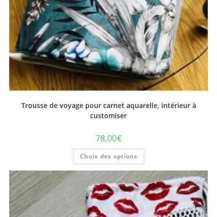
Trousse de voyage pour carnet aquarelle, intérieur à
customiser
78,00
€
Ce
Choix des options
produit
a
plusieurs
variations.
Les
options
peuvent
être
choisies