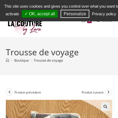
Skip
This site uses cookies and gives you control over what you want t
to
activate
✓ OK, accept all
Personalize
Privacy policy
content
Menu
0
Trousse de voyage
>
Boutique
>
Trousse de voyage
Produit précédent
Produit suivant
🔍