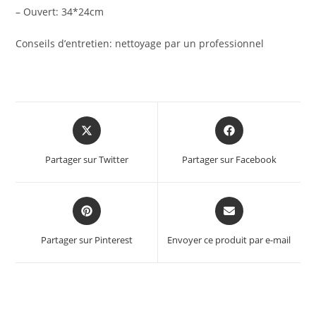
– Ouvert: 34*24cm
Conseils d’entretien: nettoyage par un professionnel
Opens
Opens
in
in
a
a
Partager sur Twitter
Partager sur Facebook
new
new
window
window
Opens
Opens
in
in
a
a
Partager sur Pinterest
Envoyer ce produit par e-mail
new
new
window
window