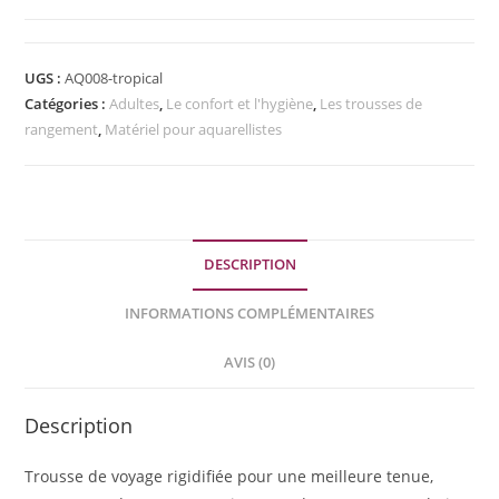
Trousse
de
voyage
UGS :
AQ008-tropical
Catégories :
Adultes
,
Le confort et l'hygiène
,
Les trousses de
rangement
,
Matériel pour aquarellistes
DESCRIPTION
INFORMATIONS COMPLÉMENTAIRES
AVIS (0)
Description
Trousse de voyage rigidifiée pour une meilleure tenue,