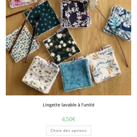
Lingette lavable à l’unité
4,50
€
Ce
Choix des options
produit
a