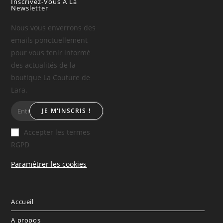
Inscrivez-Vous À La
Newsletter
Nous vous enverrons des
emails ponctuellement
pour vous tenir informé
des actualités de la
boutique La Couture de
Lara.
JE M'INSCRIS !
Accepter les termes
RGPD
Paramétrer les cookies
Accueil
A propos