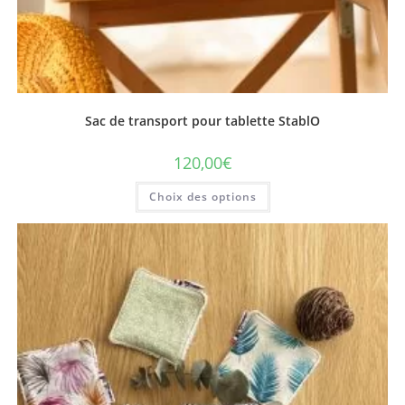
Sac de transport pour tablette StablO
120,00
€
Ce
Choix des options
produit
a
plusieurs
variations.
Les
options
peuvent
être
choisies
sur
la
page
du
produit